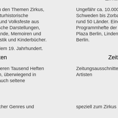
u den Themen Zirkus,
Ungefähr ca. 10.00
turhistorische
Schweden bis Zorba
 und Volksfeste aus
rund 50 Länder. E
ische Darstellungen,
Programmhefte der 
ände, Memoiren und
Plaza Berlin, Linde
istik und Kinderbücher.
Berlin.
dem 19. Jahrhundert.
ten
Zei
hreren Tausend Heften
Zeitungsausschnitt
n, überwiegend in
Artisten
auch seltene
scher Genres und
speziell zum Zirkus